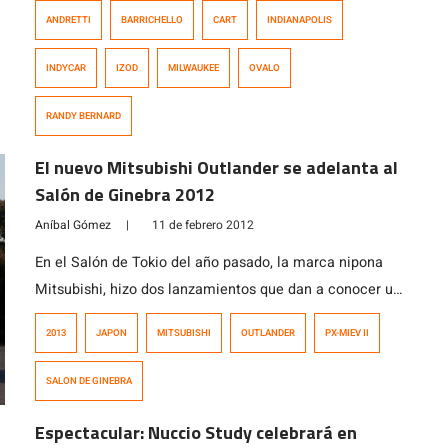
IndyCar Series, una noticia que ha alegrado a todos los
ANDRETTI
BARRICHELLO
CART
INDIANAPOLIS
fans y la misma categoría, ya que con esta adición
habrán 16 fechas, número mínimo que les exige el
INDYCAR
IZOD
MILWAUKEE
OVALO
contrato de auspicio con IZOD, y que […]
RANDY BERNARD
El nuevo Mitsubishi Outlander se adelanta al
Salón de Ginebra 2012
Aníbal Gómez
|
11 de febrero 2012
En el Salón de Tokio del año pasado, la marca nipona
Mitsubishi, hizo dos lanzamientos que dan a conocer un
poco la linea que mantendran en cuanto a diseño
2013
JAPON
MITSUBISHI
OUTLANDER
PX-MIEV II
y filosofía de marca. En aquella oportunidad, lanzaron el
Mirage, un modelo renovado con aire juvenil y fresco; y
SALON DE GINEBRA
un moderno SUV híbrido/eléctrico llamado PX-MiEV II,
el que a todas luces […]
Espectacular: Nuccio Study celebrará en