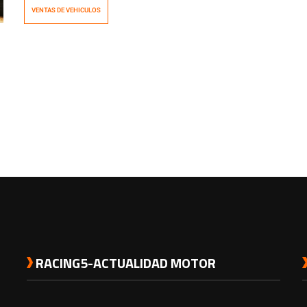
las tendencias en cuanto a ventas. ¿Que hay de nuevo
VENTAS DE VEHICULOS
para el 2012? La desaceleración del mercado. No, no te
asustes […]
RACING5-ACTUALIDAD MOTOR