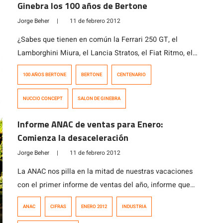
Ginebra los 100 años de Bertone
Jorge Beher
|
11 de febrero 2012
¿Sabes que tienen en común la Ferrari 250 GT, el
Lamborghini Miura, el Lancia Stratos, el Fiat Ritmo, el
Daewoo Espero, el Citroën ZX y el Chery Face? Todos
100 AÑOS BERTONE
BERTONE
CENTENARIO
los diseños de estos y muchos otros autos más, salieron
del estudio de Bertone, una de las casas de diseño
NUCCIO CONCEPT
SALON DE GINEBRA
italianas más reconocidas del mundo, junto
con Pininfarina e Italdesign. Grandes diseñadores […]
Informe ANAC de ventas para Enero:
Comienza la desaceleración
Jorge Beher
|
11 de febrero 2012
La ANAC nos pilla en la mitad de nuestras vacaciones
con el primer informe de ventas del año, informe que
como todos los meses, nos informa un poco del
ANAC
CIFRAS
ENERO 2012
INDUSTRIA
comportamiento de los consumidores durante el año y