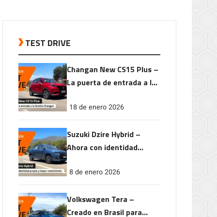
TEST DRIVE
Changan New CS15 Plus –
La puerta de entrada a la
familia Changan
18 de enero 2026
Suzuki Dzire Hybrid –
Ahora con identidad
propia y mayor
8 de enero 2026
rendimiento
Volkswagen Tera –
Creado en Brasil para