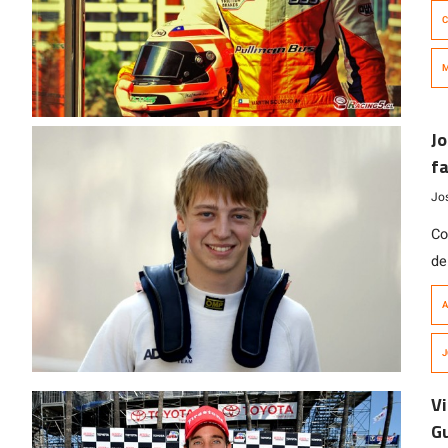
de
C
cr
ca
M
ve
Jo
fa
m
Jo
Co
de
ve
A
tr
pa
J
an
Vi
Gu