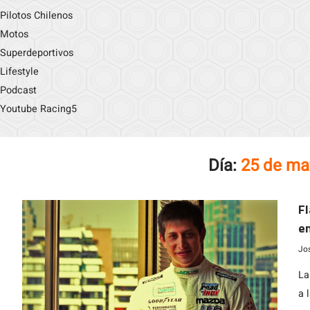
Pilotos Chilenos
Motos
Superdeportivos
Lifestyle
Podcast
Youtube Racing5
Día:
25 de ma
Fl
en
Jo
La
a 