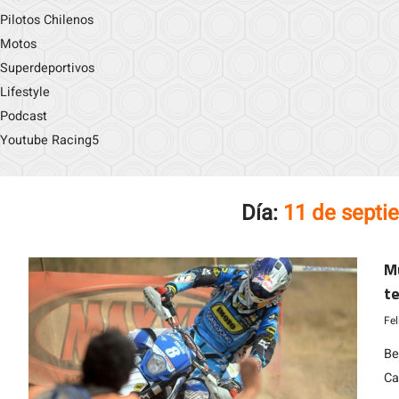
Pilotos Chilenos
Motos
Superdeportivos
Lifestyle
Podcast
Youtube Racing5
Día:
11 de septi
Mu
te
Fe
Be
Ca