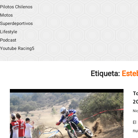
Pilotos Chilenos
Motos
Superdeportivos
Lifestyle
Podcast
Youtube Racing5
Etiqueta:
Este
To
2
Ni
El
nu