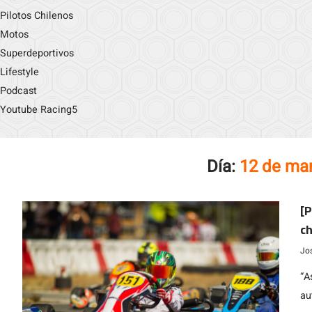
Pilotos Chilenos
Motos
Superdeportivos
Lifestyle
Podcast
Youtube Racing5
Día:
12 de ma
[P
ch
W
Jo
“A
au