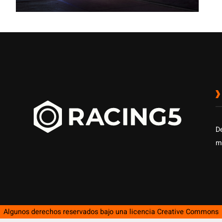
es
D
m
Algunos derechos reservados bajo una licencia
Creative Commons