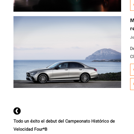
h
f
M
ú
r
M
Jo
D
C
a
C
m
h
c
Todo un éxito el debut del Campeonato Histórico de
Velocidad Four*B