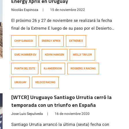
Energy Xprix en Uruguay
Nicolás Espinoza
|
15 de noviembre 2022
El próximo 26 y 27 de noviembre se realizará la fecha
final de la Extreme E luego de su paso por el Desierto
de Atacama en el Norte de Chile. Durante estas
CHIP GANASSI
ENERGY XPRIX
EXTREME E
últimas semanas han habido cambios al interior de
algunos equipos para esta última fecha de cara a lo
GMC HUMMER EV
KEVIN HANSEN
MOLLY TAYLOR
que será la temporada 2023 […]
PUNTA DEL ESTE
RJ ANDERSON
ROSBERG X RACING
URUGUAY
VELOCE RACING
[WTCR] Uruguayo Santiago Urrutia cerró la
temporada con un triunfo en España
Jose Luis Sepulveda
|
16 de noviembre 2020
Santiago Urrutia arrancó la última (sexta) fecha con