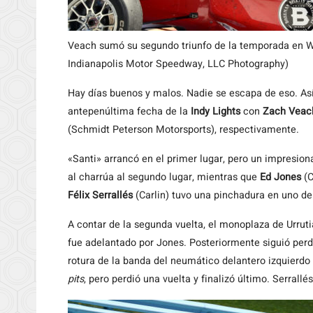
Veach sumó su segundo triunfo de la temporada en W
Indianapolis Motor Speedway, LLC Photography)
Hay días buenos y malos. Nadie se escapa de eso. A
antepenúltima fecha de la
Indy Lights
con
Zach Veac
(Schmidt Peterson Motorsports), respectivamente.
«Santi» arrancó en el primer lugar, pero un impresio
al charrúa al segundo lugar, mientras que
Ed Jones
(C
Félix Serrallés
(Carlin) tuvo una pinchadura en uno de
A contar de la segunda vuelta, el monoplaza de Urrut
fue adelantado por Jones. Posteriormente siguió perdi
rotura de la banda del neumático delantero izquierdo
pits
, pero perdió una vuelta y finalizó último. Serrall