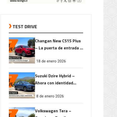
TEST DRIVE
Changan New CS15 Plus
– La puerta de entrada a
la familia Changan
18 de enero 2026
Suzuki Dzire Hybrid –
Ahora con identidad
propia y mayor
8 de enero 2026
rendimiento
Volkswagen Tera –