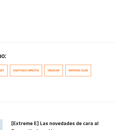
mo:
NDY
SANTIAGO URRUTIA
URUGUAY
WATKINS GLEN
[Extreme E] Las novedades de cara al