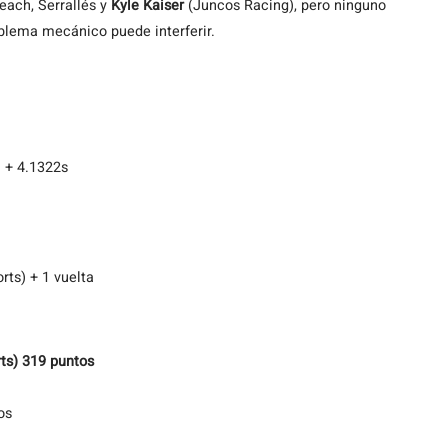
Veach, Serrallés y
Kyle Kaiser
(Juncos Racing), pero ninguno
roblema mecánico puede interferir.
 + 4.1322s
ts) + 1 vuelta
ts) 319 puntos
os