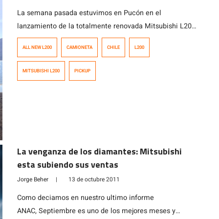
La semana pasada estuvimos en Pucón en el
lanzamiento de la totalmente renovada Mitsubishi L200,
Bajo el lema “Cambiamos todo, menos nuestro ADN”,
ALL NEW L200
CAMIONETA
CHILE
L200
Mitsubishi lanza la 5ta generación de su modelo mas
vendido y que tiene el mayor volumen de ventas de su
MITSUBISHI L200
PICKUP
segmento. Con un diseño completamente renovado,
Mitsubishi Motors presentó la quinta generación […]
La venganza de los diamantes: Mitsubishi
esta subiendo sus ventas
Jorge Beher
|
13 de octubre 2011
Como deciamos en nuestro ultimo informe
ANAC, Septiembre es uno de los mejores meses y