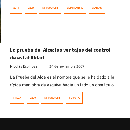
particularmente este año, Septiembre rompió los
2011
L200
MITSUBISHI
SEPTIEMBRE
VENTAS
records de ventas nacionales con 36.595 unidades, y al
parecer uno de los grandes beneficiados es Mitsubishi,
quienes hace años vienen enfrentando una alicaída
situación en ventas, la que parece estar revirtiéndose.
En el cierre de ventas de […]
La prueba del Alce: las ventajas del control
de estabilidad
Nicolás Espinoza
|
24 de noviembre 2007
La Prueba del Alce es el nombre que se le ha dado a la
tí­pica maniobra de esquiva hacia un lado un obstáculo
situado en la carretera, invadiendo la pista contraria
HILUX
L200
MITSUBISHI
TOYOTA
para una vez evitado el obstáculo volver a a la pista
original. Me imagino que quien bautizó esta prueba tuvo
que realizar la maniobra […]