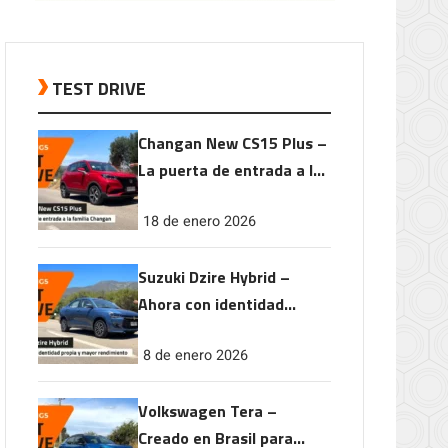
TEST DRIVE
Changan New CS15 Plus –
La puerta de entrada a la
familia Changan
18 de enero 2026
Suzuki Dzire Hybrid –
Ahora con identidad
propia y mayor
8 de enero 2026
rendimiento
Volkswagen Tera –
Creado en Brasil para