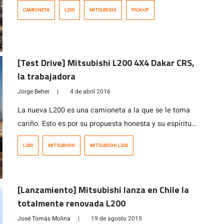
nueva versión 2019 de su camioneta L200, modelo que
CAMIONETA
L200
MITSUBISHI
PICK-UP
celebra más de 40 años de historia y que en 2017 y
2018 fue el vehículo más vendido en nuestro país. El
gerente general de Mitsubishi Motors Chile, Gustavo
Torrens, afirmó que “estamos […]
[Test Drive] Mitsubishi L200 4X4 Dakar CRS,
la trabajadora
Jorge Beher
|
4 de abril 2016
La nueva L200 es una camioneta a la que se le toma
cariño. Esto es por su propuesta honesta y su espíritu
algo más rudo que sus rivales. Una camioneta fiel y
L200
MITSUBISHI
MITSUBISHI L200
«aperrá».
[Lanzamiento] Mitsubishi lanza en Chile la
totalmente renovada L200
José Tomás Molina
|
19 de agosto 2015