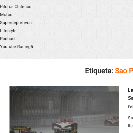
Pilotos Chilenos
Motos
Superdeportivos
Lifestyle
Podcast
Youtube Racing5
Etiqueta:
Sao P
La
Sa
ca
Fe
E.
Sa
ll