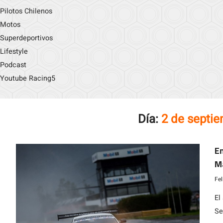
Pilotos Chilenos
Motos
Superdeportivos
Lifestyle
Podcast
Youtube Racing5
Día:
2 de septi
En
M
Fe
El
Se