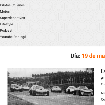
Pilotos Chilenos
Motos
Superdeportivos
Lifestyle
Podcast
Youtube Racing5
Día:
19 de ma
[O
¡
Emi
Nu
Co