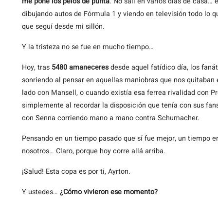
me pone los pelos de punta
. No salí en varios días de casa… 
dibujando autos de Fórmula 1 y viendo en televisión todo lo qu
que seguí desde mi sillón.
Y la tristeza no se fue en mucho tiempo…
Hoy, tras
5480 amaneceres
desde aquel fatídico día, los fan
sonriendo al pensar en aquellas maniobras que nos quitaban 
lado con Mansell, o cuando existía esa ferrea rivalidad con P
simplemente al recordar la disposición que tenía con sus f
con Senna corriendo mano a mano contra Schumacher.
Pensando en un tiempo pasado que sí fue mejor, un tiempo en
nosotros… Claro, porque hoy corre allá arriba.
¡Salud! Esta copa es por ti, Ayrton.
Y ustedes…
¿Cómo vivieron ese momento?