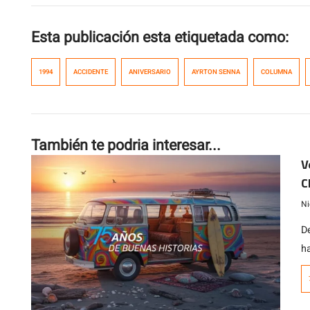
Esta publicación esta etiquetada como:
1994
ACCIDENTE
ANIVERSARIO
AYRTON SENNA
COLUMNA
También te podria interesar...
V
C
Ni
D
h
m
c
m