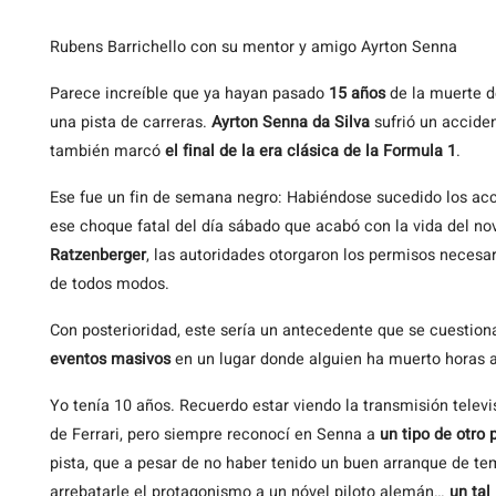
Rubens Barrichello con su mentor y amigo Ayrton Senna
Parece
increíble que ya hayan pasado
15 años
de la muerte d
una pista de carreras.
Ayrton Senna da Silva
sufrió un accide
también marcó
el final de la era clásica de la Formula 1
.
Ese fue un fin de semana negro: Habiéndose sucedido los acci
ese choque fatal del día sábado que acabó con la vida del nov
Ratzenberger
, las autoridades otorgaron los permisos necesar
de todos modos.
Con posterioridad, este sería un antecedente que se cuestionar
eventos masivos
en un lugar donde alguien ha muerto horas a
Yo tenía 10 años. Recuerdo estar viendo la transmisión televi
de Ferrari, pero siempre reconocí en Senna a
un tipo de otro 
pista, que a pesar de no haber tenido un buen arranque de t
arrebatarle el protagonismo a un nóvel piloto alemán…
un ta