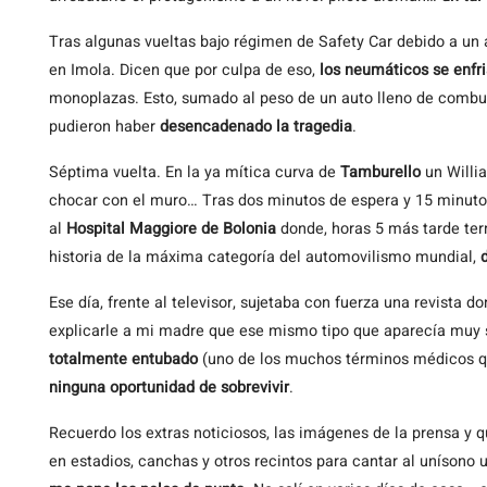
Tras algunas vueltas bajo régimen de Safety Car debido a un a
en Imola. Dicen que por culpa de eso,
los neumáticos se enfri
monoplazas. Esto, sumado al peso de un auto lleno de combust
pudieron haber
desencadenado la tragedia
.
Séptima vuelta. En la ya mítica curva de
Tamburello
un Willia
chocar con el muro… Tras dos minutos de espera y 15 minutos
al
H
ospital Maggiore de Bolonia
donde, horas 5 más tarde term
historia de la máxima categoría del automovilismo mundial,
Ese día, frente al televisor, sujetaba con fuerza una revista d
explicarle a mi madre que ese mismo tipo que aparecía muy s
totalmente entubado
(uno de los muchos términos médicos qu
ninguna oportunidad de sobrevivir
.
Recuerdo los extras noticiosos, las imágenes de la prensa y 
en estadios, canchas y otros recintos para cantar al unísono 