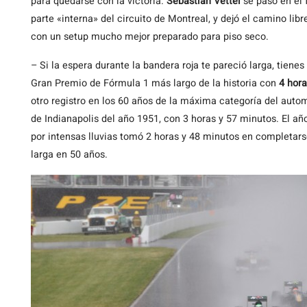
para quedarse con la victoria.
Sebastian Vettel
se pasó en el 
parte «interna» del circuito de Montreal, y dejó el camino lib
con un setup mucho mejor preparado para piso seco.
– Si la espera durante la bandera roja te pareció larga, tienes
Gran Premio de Fórmula 1 más largo de la historia con
4 hora
otro registro en los 60 años de la máxima categoría del automo
de Indianapolis del año 1951, con 3 horas y 57 minutos. El añ
por intensas lluvias tomó 2 horas y 48 minutos en completars
larga en 50 años.