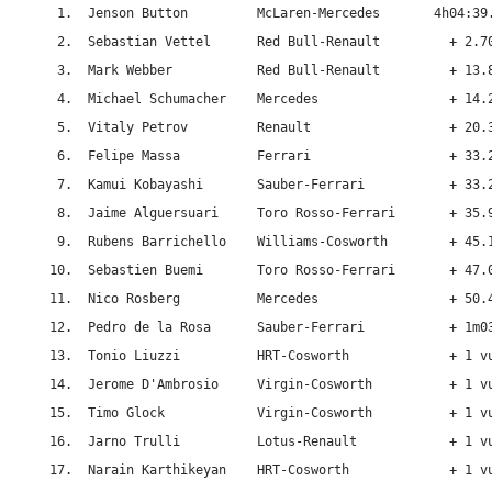
 1.  Jenson Button         McLaren-Mercedes       4h04:39.
 2.  Sebastian Vettel      Red Bull-Renault         + 2.70
 3.  Mark Webber           Red Bull-Renault         + 13.8
 4.  Michael Schumacher    Mercedes                 + 14.2
 5.  Vitaly Petrov         Renault                  + 20.3
 6.  Felipe Massa          Ferrari                  + 33.2
 7.  Kamui Kobayashi       Sauber-Ferrari           + 33.2
 8.  Jaime Alguersuari     Toro Rosso-Ferrari       + 35.9
 9.  Rubens Barrichello    Williams-Cosworth        + 45.1
10.  Sebastien Buemi       Toro Rosso-Ferrari       + 47.0
11.  Nico Rosberg          Mercedes                 + 50.4
12.  Pedro de la Rosa      Sauber-Ferrari           + 1m03
13.  Tonio Liuzzi          HRT-Cosworth             + 1 vu
14.  Jerome D'Ambrosio     Virgin-Cosworth          + 1 vu
15.  Timo Glock            Virgin-Cosworth          + 1 vu
16.  Jarno Trulli          Lotus-Renault            + 1 vu
17.  Narain Karthikeyan    HRT-Cosworth             + 1 vu