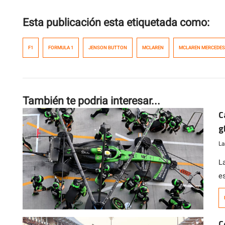
Esta publicación esta etiquetada como:
F1
FORMULA 1
JENSON BUTTON
MCLAREN
MCLAREN MERCEDES
También te podria interesar...
C
g
La
L
e
a
c
lo
C