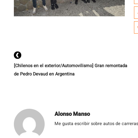
m
c
S
I
[Chilenos en el exterior/Automovilismo] Gran remontada
de Pedro Devaud en Argentina
Alonso Manso
Me gusta escribir sobre autos de carreras