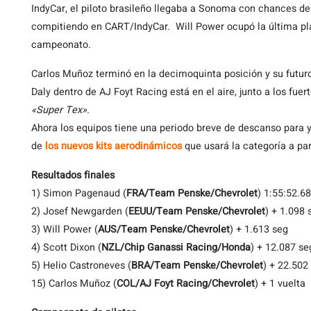
IndyCar, el piloto brasileño llegaba a Sonoma con chances d
compitiendo en CART/IndyCar. Will Power ocupó la última plaz
campeonato.
Carlos Muñoz terminó en la decimoquinta posición y su futuro
Daly dentro de AJ Foyt Racing está en el aire, junto a los fu
«Super Tex».
Ahora los equipos tiene una periodo breve de descanso para y
de
los nuevos kits aerodinámicos
que usará la categoría a par
Resultados finales
1) Simon Pagenaud (
FRA/Team Penske/Chevrolet
) 1:55:52.6
2) Josef Newgarden (
EEUU/Team Penske/Chevrolet
) + 1.098 
3) Will Power (
AUS/Team Penske/Chevrolet
) + 1.613 seg
4) Scott Dixon (
NZL/Chip Ganassi Racing/Honda
) + 12.087 se
5) Helio Castroneves (
BRA/Team Penske/Chevrolet
) + 22.502
15) Carlos Muñoz (
COL/AJ Foyt Racing/Chevrolet
) + 1 vuelta