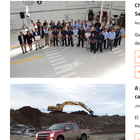
Ch
Se
Ni
Qu
da
re
C
pr
co
N
ma
re
A 
c
Jo
El
mu
mi
C