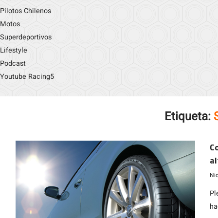
Pilotos Chilenos
Motos
Superdeportivos
Lifestyle
Podcast
Youtube Racing5
Etiqueta:
Co
a
Ni
Pl
ha