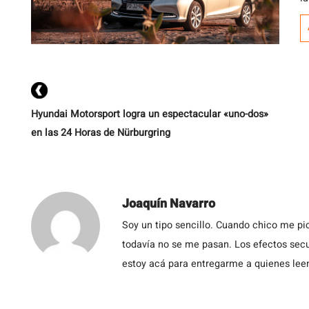
e
e
c
p
u
Hyundai Motorsport logra un espectacular «uno-dos»
en las 24 Horas de Nürburgring
Joaquín Navarro
Soy un tipo sencillo. Cuando chico me pic
todavía no se me pasan. Los efectos secu
estoy acá para entregarme a quienes leen