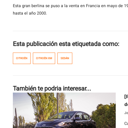
Esta gran berlina se puso a la venta en Francia en mayo de 1
hasta el año 2000.
Esta publicación esta etiquetada como:
CITROËN
CITROËN XM
SEDÁN
También te podria interesar...
[
d
Jo
C