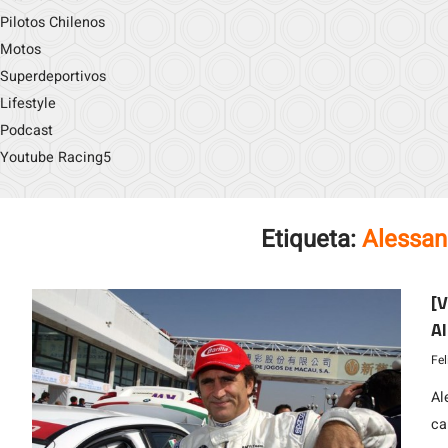
Pilotos Chilenos
Motos
Superdeportivos
Lifestyle
Podcast
Youtube Racing5
Etiqueta:
Alessan
[V
Al
Fe
Al
ca