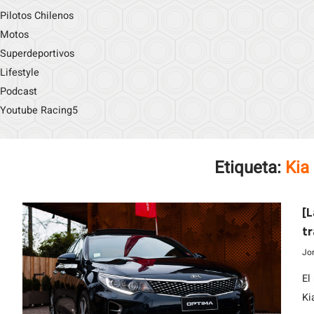
Pilotos Chilenos
Motos
Superdeportivos
Lifestyle
Podcast
Youtube Racing5
Etiqueta:
Kia
[L
tr
Jo
El
Ki