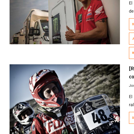
El
de
Bo
D
En
pa
J
mu
Go
R
[R
co
Jo
El
ra
fi
D
es
Mu