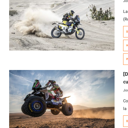
Jo
La
(R
do
D
co
me
H
de
P
[D
cu
y 
Jo
Co
la
vi
D
na