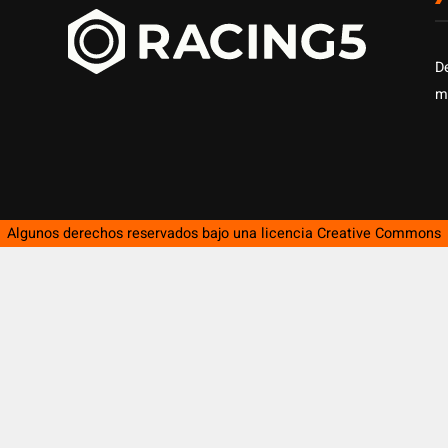
D
m
Algunos derechos reservados bajo una licencia
Creative Commons