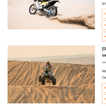
pr
ar
C
To
ce
H
Ma
[D
s
lí
Jo
Ab
Ca
di
D
Ju
ki
I
mi