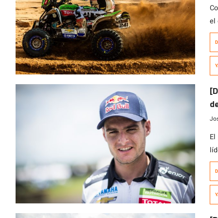
Co
el
te
D
un
un
Y
cu
[…
[D
de
Ig
Jo
El
lí
co
D
pe
ex
Y
en
es