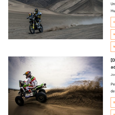
Un
Hu
te
C
po
Su
H
Be
ca
[D
ad
Jo
Pe
de
Ca
D
de
añ
I