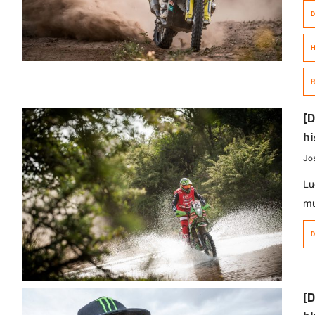
ca
D
eq
do
H
té
Ar
P
[D
hi
Jo
Lu
mu
en
D
qu
fi
qu
[D