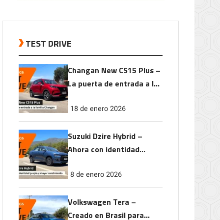
TEST DRIVE
Changan New CS15 Plus –
La puerta de entrada a la
familia Changan
18 de enero 2026
Suzuki Dzire Hybrid –
Ahora con identidad
propia y mayor
8 de enero 2026
rendimiento
Volkswagen Tera –
Creado en Brasil para