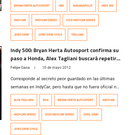
Indianapolis Motor Speedway. Tagliani, poleman de las
BRYAN HERTA AUTOSPORT
IMS
INDIANAPOLIS
INDY 500
«500» en 2011, describió su intento de clasificación
como «las […]
INDYCAR
INDYCAR SERIES
IZOD INDYCAR SERIES
JORG GRAY
JORG GRAY CHILE
TAGLIANI
Indy 500: Bryan Herta Autosport confirma su
paso a Honda, Alex Tagliani buscará repetir
la pole lograda en 2011
Felipe Gana
|
10 de mayo 2012
Corresponde al secreto peor guardado en las últimas
semanas en IndyCar, pero hasta que no fuera oficial no
había demasiado que decir o hacer. Bryan Herta
ALEX TAGLIANI
BHA
BRYAN HERTA AUTOSPORT
INDYCAR
Autosport (BHA) ha confirmado que correrá con
motores Honda a partir de las 500 Millas de
INDYCAR SERIES
IZOD INDYCAR SERIES
JORG GRAY
Indianapolis luego de dejar a Lotus antes de la cuarta
fecha en Brasil. […]
JORG GRAY CHILE