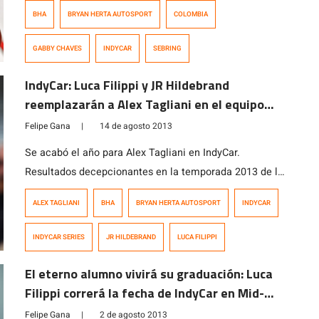
dos series) y de la Carrera de las Estrellas, nuevamente
BHA
BRYAN HERTA AUTOSPORT
COLOMBIA
realizó un test en un IndyCar, categoría en la que espera
participar el próximo año junto a Juan Pablo Montoya y
GABBY CHAVES
INDYCAR
SEBRING
Carlos Muñoz, quienes son sus […]
IndyCar: Luca Filippi y JR Hildebrand
reemplazarán a Alex Tagliani en el equipo
BHA
Felipe Gana
|
14 de agosto 2013
Se acabó el año para Alex Tagliani en IndyCar.
Resultados decepcionantes en la temporada 2013 de la
IndyCar Series llevaron a que el equipo Barracuda Bryan
ALEX TAGLIANI
BHA
BRYAN HERTA AUTOSPORT
INDYCAR
Herta Autosport decidiera que Tagliani no corriera en la
última válida en Mid-Ohio, con el italiano Luca Filippi
INDYCAR SERIES
JR HILDEBRAND
LUCA FILIPPI
reemplazandolo en el auto N°98. Tagliani estaba
clasificado 21° en el […]
El eterno alumno vivirá su graduación: Luca
Filippi correrá la fecha de IndyCar en Mid-
Ohio
Felipe Gana
|
2 de agosto 2013