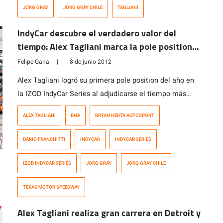
JORG GRAY
JORG GRAY CHILE
TAGLIANI
IndyCar descubre el verdadero valor del
tiempo: Alex Tagliani marca la pole position
en Texas
Felipe Gana
|
8 de junio 2012
Alex Tagliani logró su primera pole position del año en
la IZOD IndyCar Series al adjudicarse el tiempo más
rápido en las clasificaciones para la Firestone 550 en
ALEX TAGLIANI
BHA
BRYAN HERTA AUTOSPORT
Texas Motor Speedway. El canadiense y embajador de
Jorg Gray marcó un tiempo de 48,6595 segundos en dos
DARIO FRANCHITTI
INDYCAR
INDYCAR SERIES
giros al óvalo para un promedio de 215,691 millas […]
IZOD INDYCAR SERIES
JORG GRAY
JORG GRAY CHILE
TEXAS MOTOR SPEEDWAY
Alex Tagliani realiza gran carrera en Detroit y