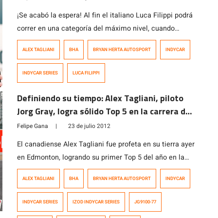
¡Se acabó la espera! Al fin el italiano Luca Filippi podrá
correr en una categoría del máximo nivel, cuando
debute el domingo en la IZOD IndyCar Series. Si has
ALEX TAGLIANI
BHA
BRYAN HERTA AUTOSPORT
INDYCAR
seguido las últimas temporadas de la GP2 Series,
seguro conoces a Filippi. Es el eterno piloto de la
INDYCAR SERIES
LUCA FILIPPI
categoría, porque estuvo seis años completos y parte
[…]
Definiendo su tiempo: Alex Tagliani, piloto
Jorg Gray, logra sólido Top 5 en la carrera de
IndyCar en Edmonton
Felipe Gana
|
23 de julio 2012
El canadiense Alex Tagliani fue profeta en su tierra ayer
en Edmonton, logrando su primer Top 5 del año en la
IZOD IndyCar Series, después de liderar 49 vueltas. El
ALEX TAGLIANI
BHA
BRYAN HERTA AUTOSPORT
INDYCAR
embajador de Jorg Gray dominó durante los dos
primeros segmentos de la carrera tras una excelente
INDYCAR SERIES
IZOD INDYCAR SERIES
JG9100-77
largada, que lo vio saltar del cuarto al primer […]