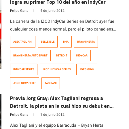
logra su primer Top 10 del año en IndyCar
Felipe Gana
|
4 de junio 2012
La carrera de la IZOD IndyCar Series en Detroit ayer fue
cualquier cosa menos normal, pero el piloto canadiense
y embajador de Jorg Gray, Alex Tagliani, pudo sacar
ALEX TAGLIANI
BELLE ISLE
BHA
BRYAN HERTA
cuentas positivas al terminar dentro de los diez
primeros por primera vez en el año y demostrando gran
BRYAN HERTA AUTOSPORT
DETROIT
INDYCAR
competitividad a lo largo de toda la competencia.
Tagliani […]
INDYCAR SERIES
IZOD INDYCAR SERIES
JORG GRAY
JORG GRAY CHILE
TAGLIANI
Previa Jorg Gray: Alex Tagliani regresa a
Detroit, la pista en la cual hizo su debut en
IndyCar en 2008
Felipe Gana
|
1 de junio 2012
Alex Tagliani y el equipo Barracuda – Bryan Herta