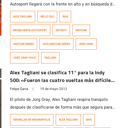
Autosport llegará con la frente en alto y en búsqueda de
un buen resultado en el callejero de Belle Isle, Detroit,
ALEX TAGLIANI
BELLE ISLE
BHA
quinta fecha del calendario 2012 de la IZOD IndyCar
Series. El embajador de Jorg Gray viene de hacer un
BRYAN HERTA AUTOSPORT
DETROIT
INDYCAR
excelente papel en las 500 Millas […]
INDYCAR SERIES
IZOD INDYCAR SERIES
JORG GRAY
JORG GRAY CHILE
TAGLIANI
Alex Tagliani se clasifica 11° para la Indy
500: «Fueron las cuatro vueltas más difíciles
de mi carrera»
Felipe Gana
|
19 de mayo 2012
El piloto de Jorg Gray, Alex Tagliani respira tranquilo
después de clasificarse de forma más que segura para
las 500 Millas de Indianapolis 2012 después de lograr el
500 MILLAS DE INDIANÁPOLIS
ALEX TAGLIANI
BHA
11° mejor tiempo en el «Pole Day» realizado hoy en el